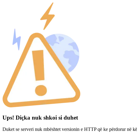
Ups! Diçka nuk shkoi si duhet
Duket se serveri nuk mbështet versionin e HTTP që ke përdorur në kë