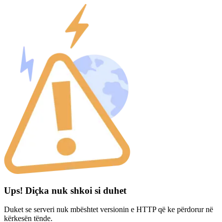
Ups! Diçka nuk shkoi si duhet
Duket se serveri nuk mbështet versionin e HTTP që ke përdorur në
kërkesën tënde.