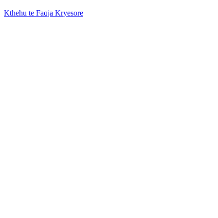
Kthehu te Faqja Kryesore