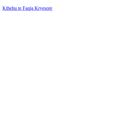
Kthehu te Faqja Kryesore