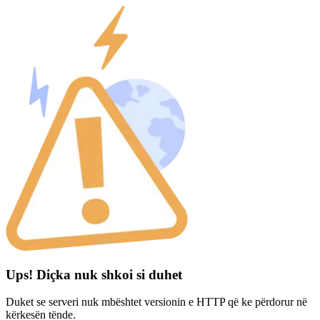
Ups! Diçka nuk shkoi si duhet
Duket se serveri nuk mbështet versionin e HTTP që ke përdorur në
kërkesën tënde.