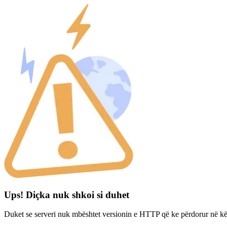
Ups! Diçka nuk shkoi si duhet
Duket se serveri nuk mbështet versionin e HTTP që ke përdorur në kë