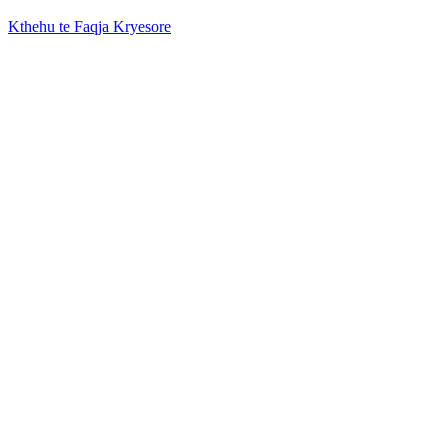
Kthehu te Faqja Kryesore