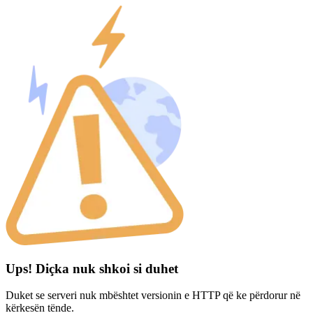
Ups! Diçka nuk shkoi si duhet
Duket se serveri nuk mbështet versionin e HTTP që ke përdorur në
kërkesën tënde.