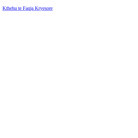
Kthehu te Faqja Kryesore