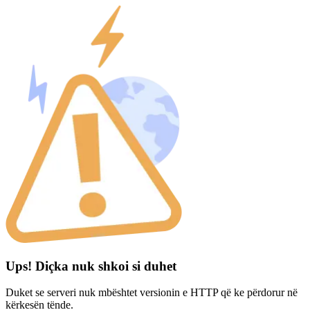
Ups! Diçka nuk shkoi si duhet
Duket se serveri nuk mbështet versionin e HTTP që ke përdorur në
kërkesën tënde.