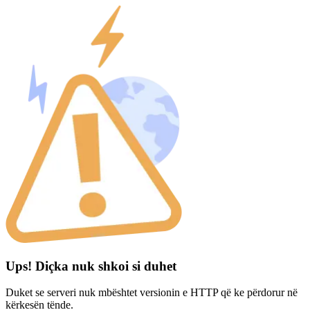
Ups! Diçka nuk shkoi si duhet
Duket se serveri nuk mbështet versionin e HTTP që ke përdorur në
kërkesën tënde.