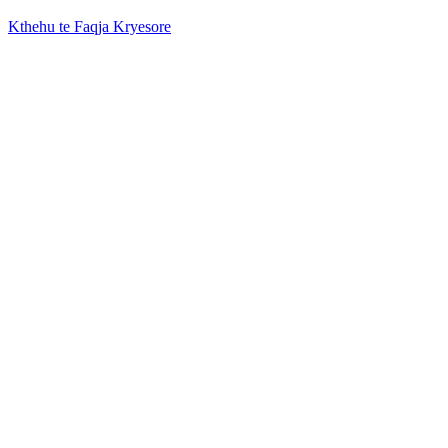
Kthehu te Faqja Kryesore