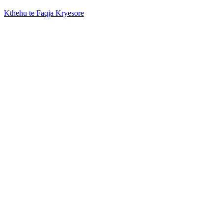
Kthehu te Faqja Kryesore