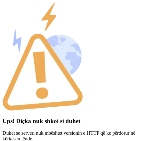
Ups! Diçka nuk shkoi si duhet
Duket se serveri nuk mbështet versionin e HTTP që ke përdorur në
kërkesën tënde.