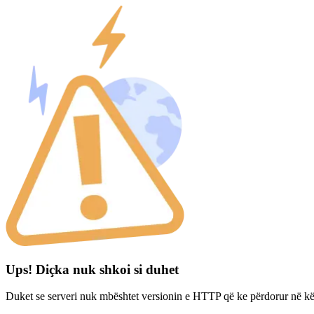
Ups! Diçka nuk shkoi si duhet
Duket se serveri nuk mbështet versionin e HTTP që ke përdorur në kë