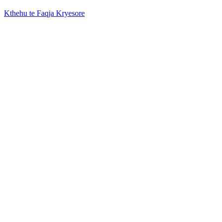
Kthehu te Faqja Kryesore