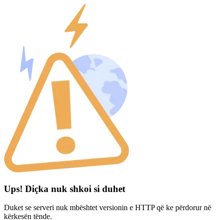
Ups! Diçka nuk shkoi si duhet
Duket se serveri nuk mbështet versionin e HTTP që ke përdorur në
kërkesën tënde.