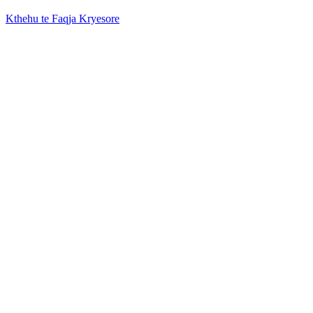
Kthehu te Faqja Kryesore