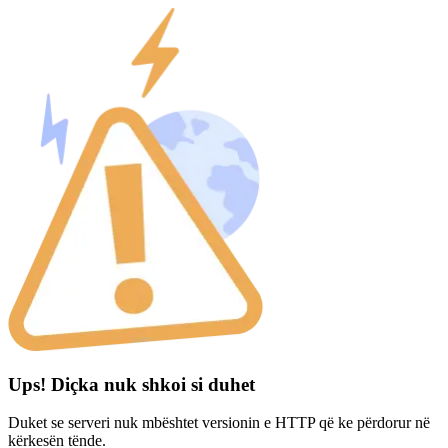
Ups! Diçka nuk shkoi si duhet
Duket se serveri nuk mbështet versionin e HTTP që ke përdorur në
kërkesën tënde.