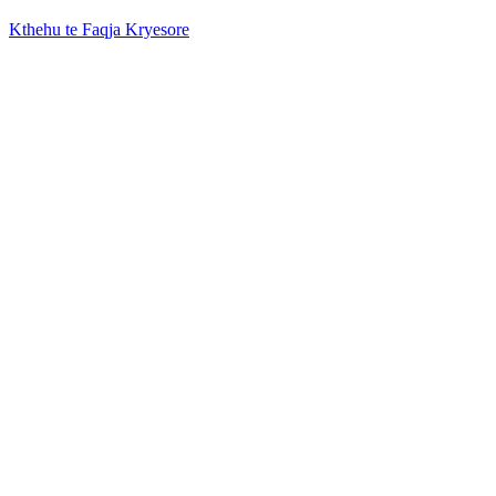
Kthehu te Faqja Kryesore