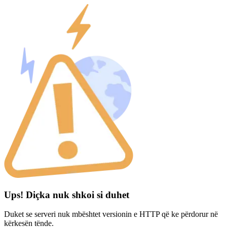
Ups! Diçka nuk shkoi si duhet
Duket se serveri nuk mbështet versionin e HTTP që ke përdorur në
kërkesën tënde.