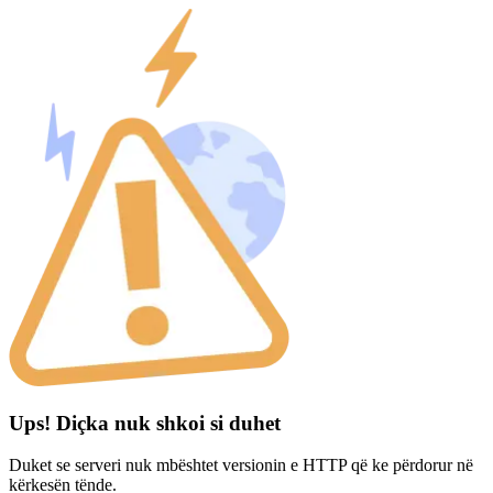
Ups! Diçka nuk shkoi si duhet
Duket se serveri nuk mbështet versionin e HTTP që ke përdorur në
kërkesën tënde.