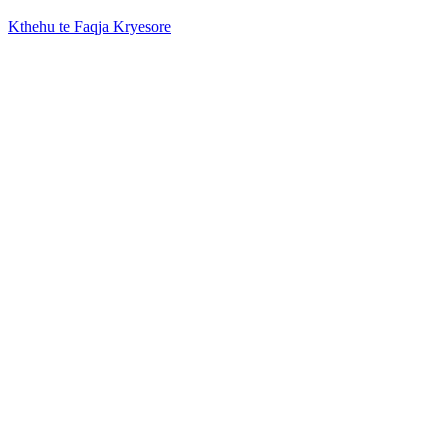
Kthehu te Faqja Kryesore