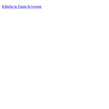
Kthehu te Faqja Kryesore