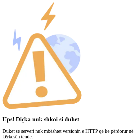
Ups! Diçka nuk shkoi si duhet
Duket se serveri nuk mbështet versionin e HTTP që ke përdorur në
kërkesën tënde.