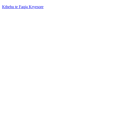
Kthehu te Faqja Kryesore