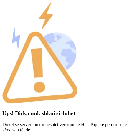
Ups! Diçka nuk shkoi si duhet
Duket se serveri nuk mbështet versionin e HTTP që ke përdorur në
kërkesën tënde.