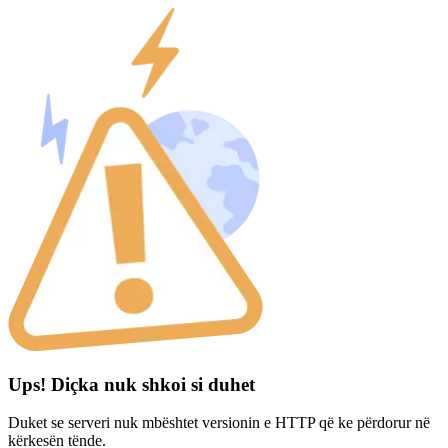
Ups! Diçka nuk shkoi si duhet
Duket se serveri nuk mbështet versionin e HTTP që ke përdorur në
kërkesën tënde.