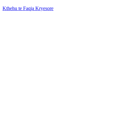
Kthehu te Faqja Kryesore