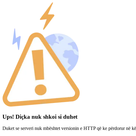
Ups! Diçka nuk shkoi si duhet
Duket se serveri nuk mbështet versionin e HTTP që ke përdorur në kë