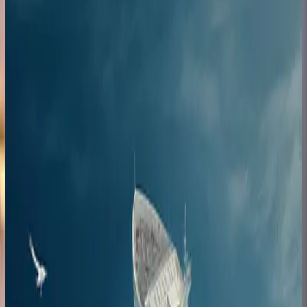
Corfu Spirit
Kerkyra Lines
Alkinoos
Kerkyra Lines