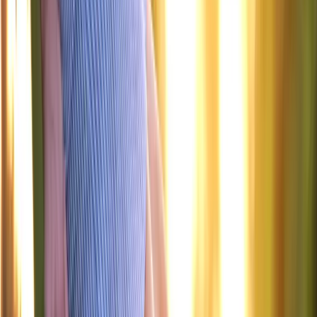
Solo ida
Ida y vuelta
Múltiples rutas
Buscar
Barcos y ferries
Kerkyra Lines
Evdokia
Evdokia
Rutas y destinos
Rutas