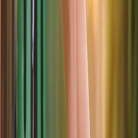
to
Corfú
Othonoi
Tu vehículo o bicicleta estará bien guardado en el nivel inferior.
to
Corfú
Corfú
to
Mathraki
Ereikousa
to
Asientos en cubierta
Mathraki
Mathraki
to
Siéntate en cubierta y disfruta de la brisa marina.
Ereikousa
Acceso a cubierta
Para coger un poco de aire o dar una vuelta.
Televisión
Disfruta de tu tiempo viendo una película o una serie.