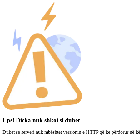
Ups! Diçka nuk shkoi si duhet
Duket se serveri nuk mbështet versionin e HTTP që ke përdorur në kë