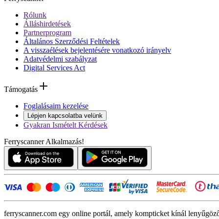
Rólunk
Álláshirdetések
Partnerprogram
Általános Szerződési Feltételek
A visszaélések bejelentésére vonatkozó irányelv
Adatvédelmi szabályzat
Digital Services Act
Támogatás
Foglalásaim kezelése
Lépjen kapcsolatba velünk
Gyakran Ismételt Kérdések
Ferryscanner Alkalmazás!
ferryscanner.com egy online portál, amely kompticket kínál lenyűgöző 