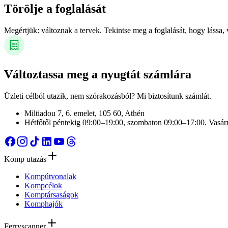
Törölje a foglalását
Megértjük: változnak a tervek. Tekintse meg a foglalását, hogy lássa,
Változtassa meg a nyugtát számlára
Üzleti célból utazik, nem szórakozásból? Mi biztosítunk számlát.
Miltiadou 7, 6. emelet, 105 60, Athén
Hétfőtől péntekig 09:00–19:00, szombaton 09:00–17:00. Vasárna
Kövesd
Kövesd
Kövesse
Kövesse
Kövesse
Kövesse
a
a
a
a
a
a
Ferryscannert
Ferryscannert
Ferryscannert
Ferryscannert
Ferryscannert
Ferryscannert
Komp utazás
a
az
a
a
a
a
Facebookon
Instagramon
TikTokon
LinkedIn-
YouTube-
szálakon
Kompútvonalak
en
on
Kompcélok
Komptársaságok
Komphajók
Ferryscanner