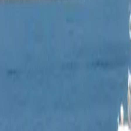
to
卡斯特洛里佐
罗得岛罗得镇（主港口）
每周2次
4小时 58分
购买船票
to
罗得岛罗得镇（主港口）
哈尔基
每周2次
2小时 25分
购买船票
to
哈尔基
罗得岛罗得镇（主港口）
每周2次
2小时 42分
购买船票
to
锡米（主港口）
蒂洛斯
每周1次
2小时 10分
购买船票
to
罗得岛罗得镇（主港口）
卡利姆诺斯