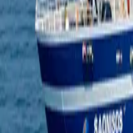
每周1次
1小时 40分
购买船票
1 / 3
罗
哈尔基
多德卡尼斯群岛
得
岛
罗
卡利姆诺斯
多德卡尼斯群岛
得
镇
卡斯特洛里佐
多德卡尼斯群岛
（主
港
尼西罗斯
多德卡尼斯群岛
口）
to
蒂洛斯
多德卡尼斯群岛
卡
斯
船上
设施
特
洛
里
Stavros 的设施将为您提供安全、快速且舒适的旅程。若您对
佐